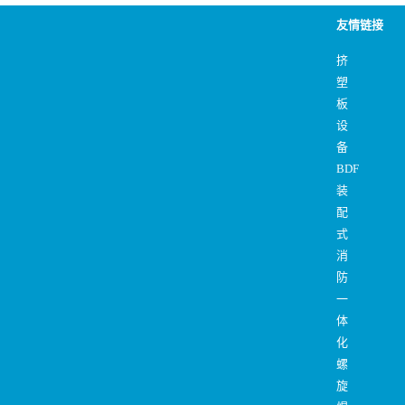
友情链接
挤
塑
板
设
备
BDF
装
配
式
消
防
一
体
化
螺
旋